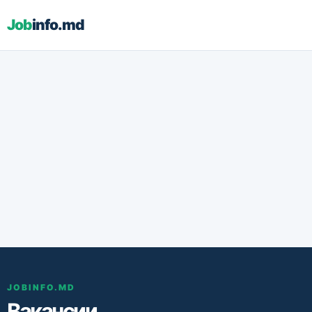
Job
info.md
JOBINFO.MD
Вакансии