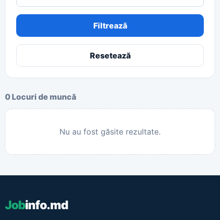
Filtrează
Resetează
0 Locuri de muncă
Nu au fost găsite rezultate.
Job
info.md