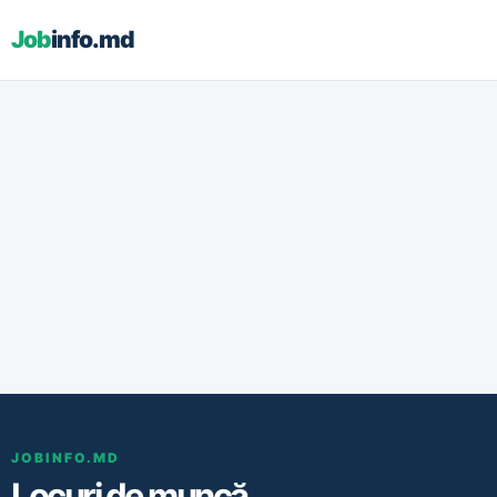
Job
info.md
JOBINFO.MD
Locuri de muncă