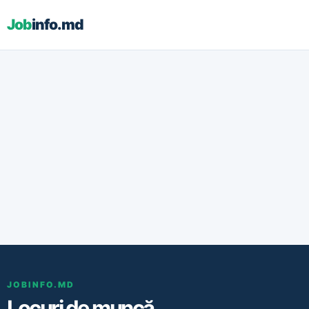
Job
info.md
JOBINFO.MD
Locuri de muncă