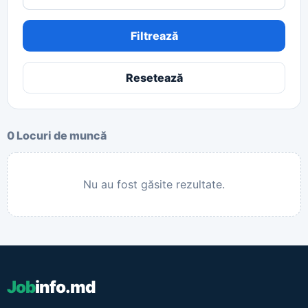
Filtrează
Resetează
0 Locuri de muncă
Nu au fost găsite rezultate.
Job
info.md